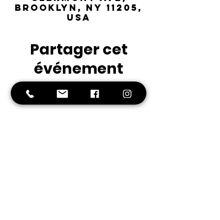
Brooklyn, NY 11205,
USA
Partager cet
événement
Fort
Greene
Preparatory
Academy
Middle School